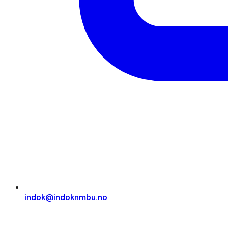
indok@indoknmbu.no