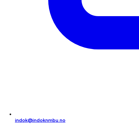
indok@indoknmbu.no