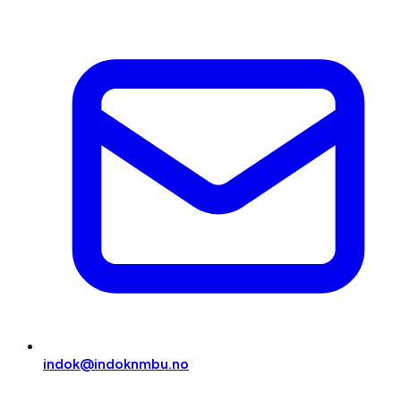
indok@indoknmbu.no