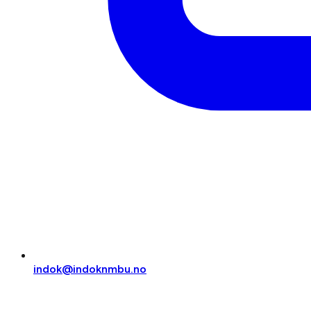
indok@indoknmbu.no